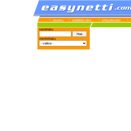
etusivu
edellinen sivu
yhteydenotto
sanahaku
merkkihaku