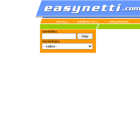
etusivu
edellinen sivu
yhteydenotto
sanahaku
merkkihaku