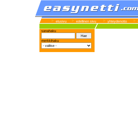
etusivu
edellinen sivu
yhteydenotto
sanahaku
merkkihaku