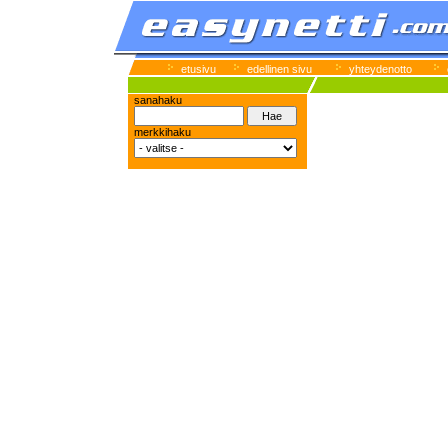
etusivu
edellinen sivu
yhteydenotto
sanahaku
merkkihaku