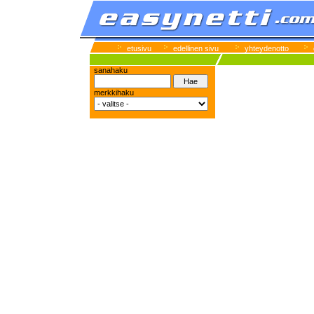
etusivu
edellinen sivu
yhteydenotto
sanahaku
merkkihaku