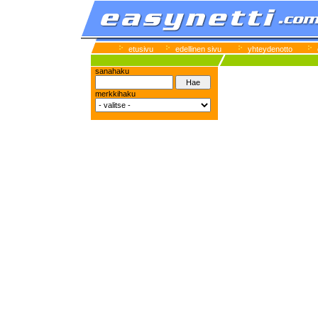
etusivu
edellinen sivu
yhteydenotto
sanahaku
merkkihaku